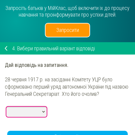
Запросіть батьків у МійКлас, щоб включити їх до процесу
навчання та проінформувати про успіхи дітей.
Запросити
4.
Вибери правильний варіант відповіді
Дай відповідь на запитання.
28 червня 1917 р. на засіданні Комітету УЦР було
сформовано перший уряд автономної України під назвою
Генеральний Секретаріат. Хто його очолив?