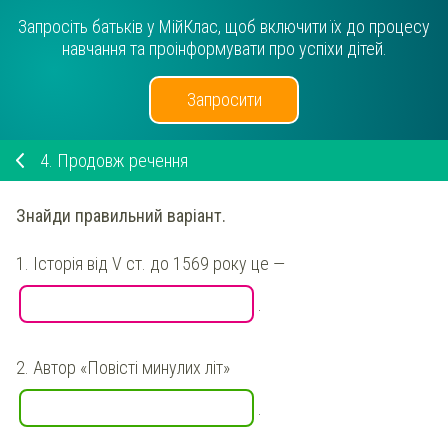
Запросіть батьків у МійКлас, щоб включити їх до процесу
навчання та проінформувати про успіхи дітей.
Запросити
4.
Продовж речення
Знайди правильний варіант.
1.
Історія від V ст. до 1569 року це —
.
2.
Автор «Повісті минулих літ»
.