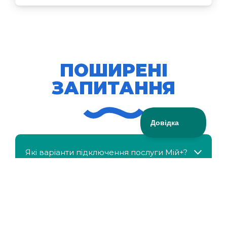
ПОШИРЕНІ
ЗАПИТАННЯ
Які варіанти підключення послуги Мій+?
МійКлас доступний безкоштовно?
Чи можна отримати знижку, якщо в сім'ї