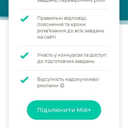
завдань, перевірочних робіт
Правильні відповіді,
пояснення та кроки
розв'язання до всіх завдань
на сайті
Участь у конкурсах та доступ
до підготовчих завдань
Відсутність надокучливої
реклами 😉
Підключити Мій+