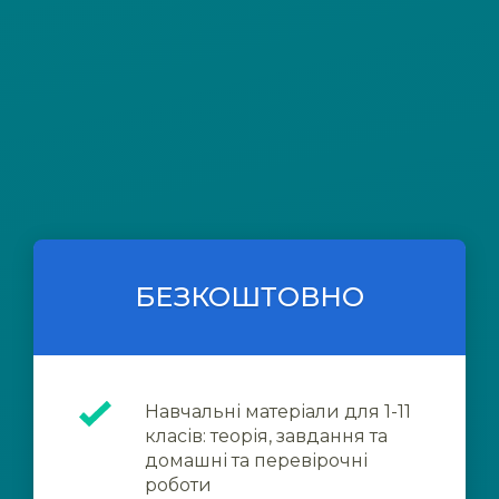
БЕЗКОШТОВНО
Навчальні матеріали для 1-11
класів: теорія, завдання та
домашні та перевірочні
роботи