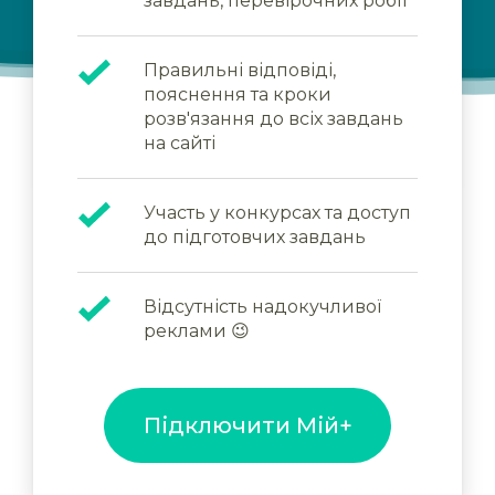
завдань, перевірочних робіт
Правильні відповіді,
пояснення та кроки
розв'язання до всіх завдань
на сайті
Участь у конкурсах та доступ
до підготовчих завдань
Відсутність надокучливої
реклами 😉
Підключити Мій+