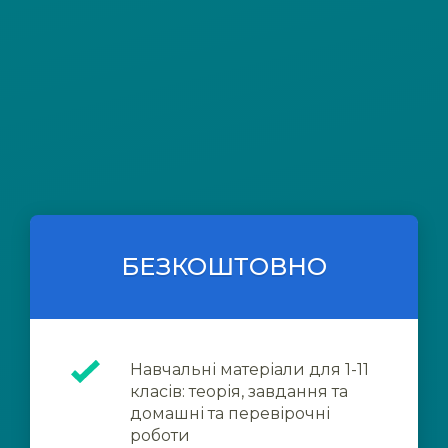
БЕЗКОШТОВНО
Навчальні матеріали для 1-11
класів: теорія, завдання та
домашні та перевірочні
роботи