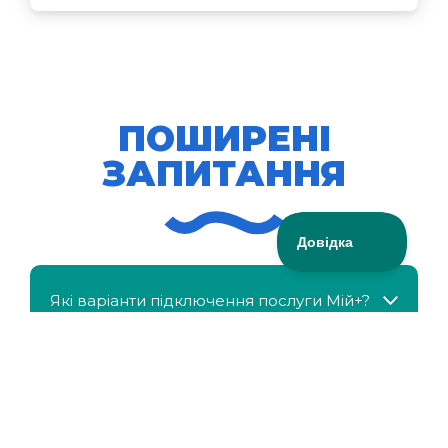
ПОШИРЕНІ
ЗАПИТАННЯ
Які варіанти підключення послуги Мій+?
МійКлас доступний безкоштовно?
Чи можна отримати знижку, якщо в сім'ї