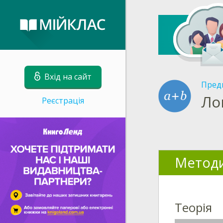
Вхід на сайт
Пред
Лог
Реєстрація
Методи
Теорія