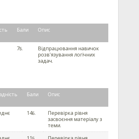
сть
Бали
Опис
7
Відпрацювання навичок
Б.
розв'язування логічних
задач.
адність
Бали
Опис
еднє
14
Перевірка рівня
Б.
засвоєння матеріалу з
теми.
еднє
11
Перевірка рівня
Б.