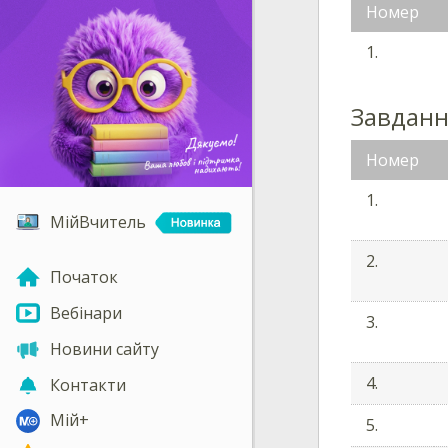
Номер
1.
Завданн
Номер
1.
МійВчитель
2.
Початок
Вебінари
3.
Новини сайту
4.
Контакти
Мій+
5.