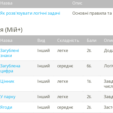
Назва
Опис
Як розв'язувати логічні задачі
Основні правила та 
я (Мій+)
Назва
Вид
Складність
Бали
Опи
Загублені
Інший
легке
2
Дода
Б.
знаки
Загублена
Інший
середнє
6
Логі
Б.
цифра
Цінник
Інший
легке
1
Завд
Б.
числ
У парку
Інший
легке
2
Завд
Б.
Ягоди
Інший
середнє
2
Заст
Б.