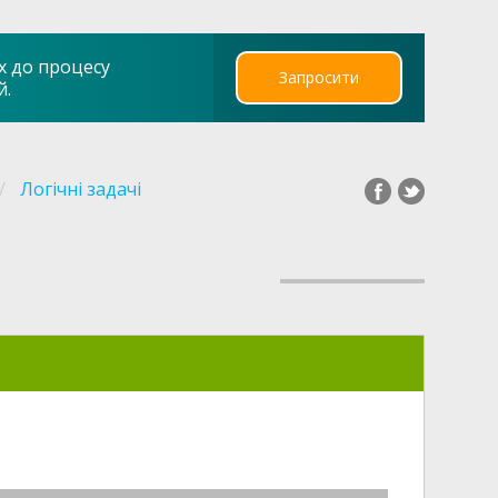
х до процесу
Запросити
й.
Логічні задачі