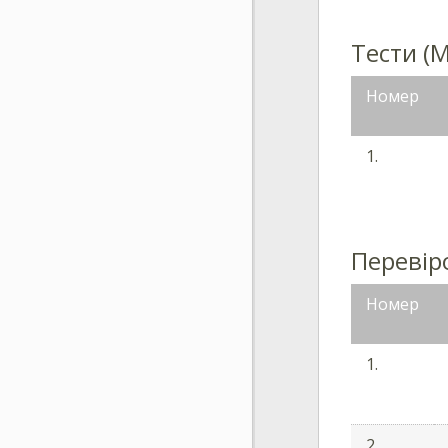
Тести (М
Номер
1.
Перевіро
Номер
1.
2.