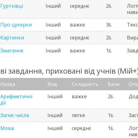
Гуртківці
Інший
середнє
2
Логі
Б.
нави
Про цукерки
Інший
важке
3
Текс
Б.
Картинки
Інший
середнє
2
Вира
Б.
Змагання
Інший
важке
1
Завд
Б.
і завдання, приховані від учнів (Мій+
Назва
Вид
Складність
Бали
Опи
Арифметичні
Інший
важке
2
Дод
Б.
дії
Запис числа
Інший
легке
1
Зас
Б.
Мова
Інший
середнє
1
Лог
Б.
нав