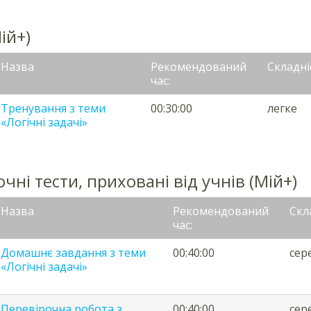
ій+)
Назва
Рекомендований
Складні
час:
Тренування з теми
00:30:00
легке
«Логічні задачі»
чні тести, приховані від учнів (Мій+)
Назва
Рекомендований
Скл
час:
Домашнє завдання з теми
00:40:00
сер
«Логічні задачі»
Перевірочна робота з
00:40:00
сер