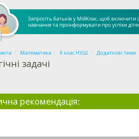
Запросіть батьків у МійКлас, щоб включити ї
навчання та проінформувати про успіхи діте
мети
Математика
6 клас НУШ
Додаткові теми
ічні задачі
чна рекомендація: