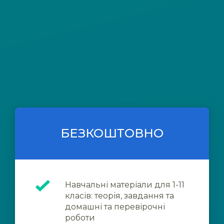
БЕЗКОШТОВНО
Навчальні матеріали для 1-11
класів: теорія, завдання та
домашні та перевірочні
роботи