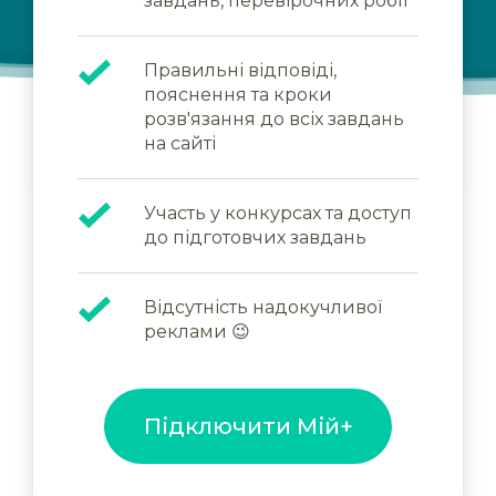
завдань, перевірочних робіт
Правильні відповіді,
пояснення та кроки
розв'язання до всіх завдань
на сайті
Участь у конкурсах та доступ
до підготовчих завдань
Відсутність надокучливої
реклами 😉
Підключити Мій+