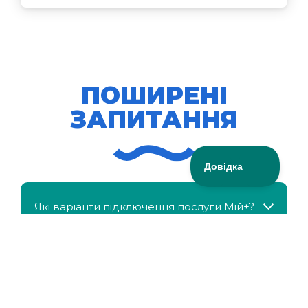
ПОШИРЕНІ
ЗАПИТАННЯ
Які варіанти підключення послуги Мій+?
МійКлас доступний безкоштовно?
Чи можна отримати знижку, якщо в сім'ї