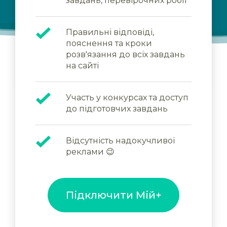
завдань, перевірочних робіт
Правильні відповіді,
пояснення та кроки
розв'язання до всіх завдань
на сайті
Участь у конкурсах та доступ
до підготовчих завдань
Відсутність надокучливої
реклами 😉
Підключити Мій+