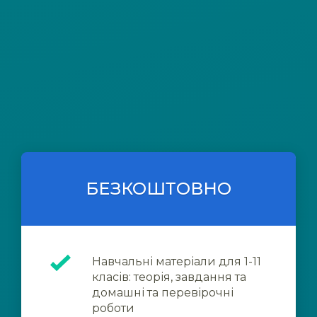
БЕЗКОШТОВНО
Навчальні матеріали для 1-11
класів: теорія, завдання та
домашні та перевірочні
роботи