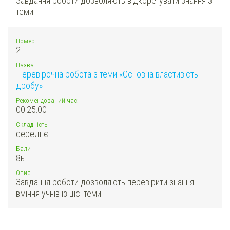
Завдання роботи дозволяють відкорегувати знання з
теми.
Номер
2.
Назва
Перевірочна робота з теми «Основна властивість
дробу»
Рекомендований час:
00:25:00
Складність
середнє
Бали
8
Б.
Опис
Завдання роботи дозволяють перевірити знання і
вміння учнів із цієї теми.