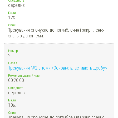
Складність
середнє
Бали
12
Б.
Опис
Тренування спонукає до поглиблення і закріплення
знань з даної теми.
Номер
2.
Назва
Тренування №2 з теми «Основна властивість дробу»
Рекомендований час:
00:20:00
Складність
середнє
Бали
10
Б.
Опис
Тренування спонукає до поглиблення і закріплення