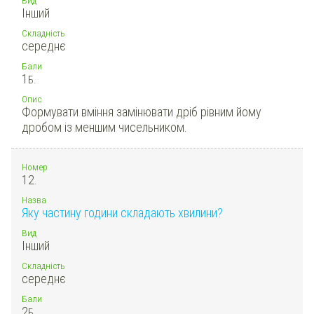
Інший
Складність
середнє
Бали
1
Б.
Опис
Формувати вміння замінювати дріб рівним йому
дробом із меншим чисельником.
Номер
12.
Назва
Яку частину години складають хвилини?
Вид
Інший
Складність
середнє
Бали
2
Б.