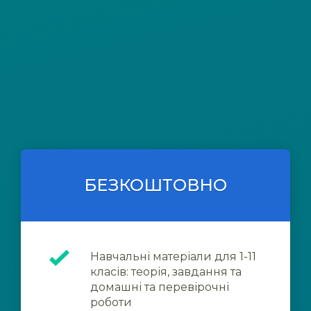
БЕЗКОШТОВНО
Навчальні матеріали для 1-11
класів: теорія, завдання та
домашні та перевірочні
роботи