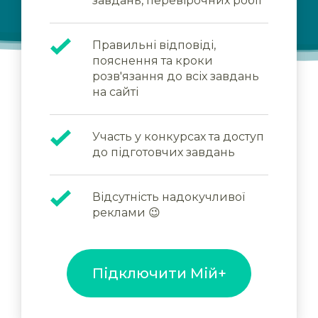
завдань, перевірочних робіт
Правильні відповіді,
пояснення та кроки
розв'язання до всіх завдань
на сайті
Участь у конкурсах та доступ
до підготовчих завдань
Відсутність надокучливої
реклами 😉
Підключити Мій+