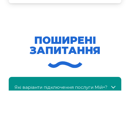
ПОШИРЕНІ
ЗАПИТАННЯ
Які варіанти підключення послуги Мій+?
МійКлас доступний безкоштовно?
Чи можна отримати знижку, якщо в сім'ї