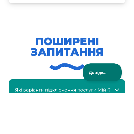
ПОШИРЕНІ
ЗАПИТАННЯ
Які варіанти підключення послуги Мій+?
МійКлас доступний безкоштовно?
Чи можна отримати знижку, якщо в сім'ї