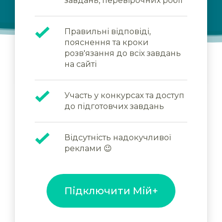
завдань, перевірочних робіт
Правильні відповіді,
пояснення та кроки
розв'язання до всіх завдань
на сайті
Участь у конкурсах та доступ
до підготовчих завдань
Відсутність надокучливої
реклами 😉
Підключити Мій+