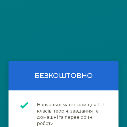
БЕЗКОШТОВНО
Навчальні матеріали для 1-11
класів: теорія, завдання та
домашні та перевірочні
роботи