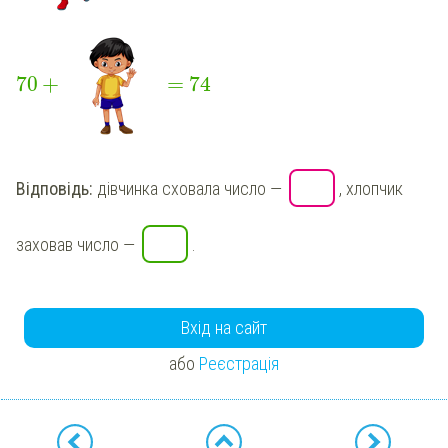
+
=
70
74
Відповідь:
дівчинка сховала число —
, хлопчик
заховав число —
.
Вхід на сайт
або
Реєстрація