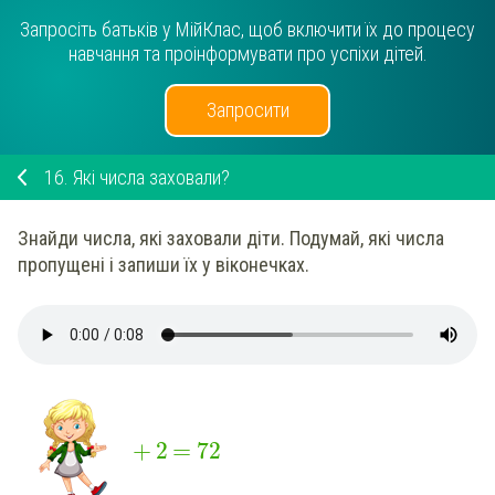
Запросіть батьків у МійКлас, щоб включити їх до процесу
навчання та проінформувати про успіхи дітей.
Запросити
16.
Які числа заховали?
Знайди числа, які заховали діти. Подумай, які числа
пропущені і запиши їх у віконечках.
+
=
2
72