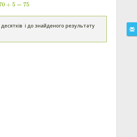
70
+
5
=
75
 десятків і до знайденого результату