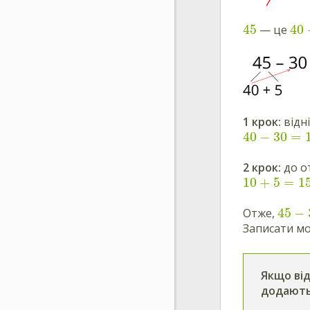
45
40
— це
1 крок:
відні
40
−
30
=
2 крок:
до о
10
+
5
=
1
45
−
Отже,
Записати м
Якщо від
додають