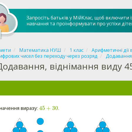
Запросіть батьків у МійКлас, щоб включити ї
навчання та проінформувати про успіхи діте
мети
Математика НУШ
1 клас
Арифметичні дії 
фрових чисел без переходу через розряд
Додавання, 
Додавання, віднімання виду 45 
45
+
30
начення виразу
:
.