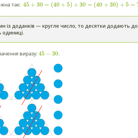
45
+
30
=
(
40
+
5
)
+
30
=
(
40
+
30
)
+
5
=
ожна так:
н із доданків — кругле число, то десятки додають до
 одиниці.
45
−
30
начення виразу:
.