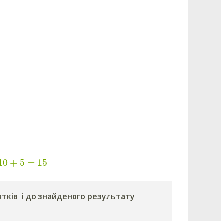
10
+
5
=
15
ятків і до знайденого результату