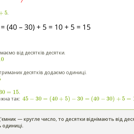
+
5
.
маємо від десятків десятки.
10
триманих десятків додаємо одиниці.
5
30
=
15
.
45
−
30
=
(
40
+
5
)
−
30
=
(
40
−
30
)
+
5
=
ожна так:
'ємник — кругле число, то десятки віднімають від дес
 одиниці.