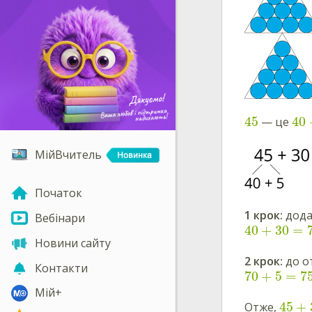
45
40
— це
МійВчитель
Початок
1 крок:
дода
Вебінари
40
+
30
=
Новини сайту
2 крок:
до о
Контакти
70
+
5
=
7
Мій+
45
+
Отже,