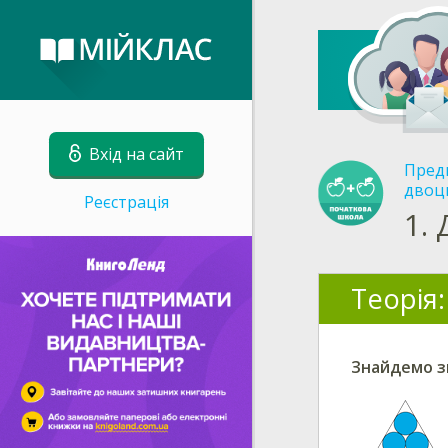
Вхід на сайт
Пред
двоци
Реєстрація
1.
Теорія:
Знайдемо з