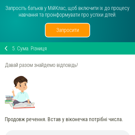
Запросіть батьків у МійКлас, щоб включити їх до процесу
навчання та проінформувати про успіхи дітей.
Запросити
5.
Сума. Різниця
Давай разом знайдемо відповідь!
Продовж речення. Встав у віконечка потрібні числа.