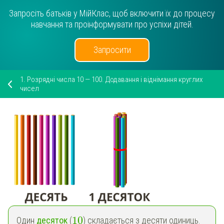
Запросіть батьків у МійКлас, щоб включити їх до процесу
навчання та проінформувати про успіхи дітей.
Запросити
1.
Розрядні числа 10 — 100. Додавання і віднімання круглих
чисел
10
Один
десяток
(
) складається з десяти одиниць.