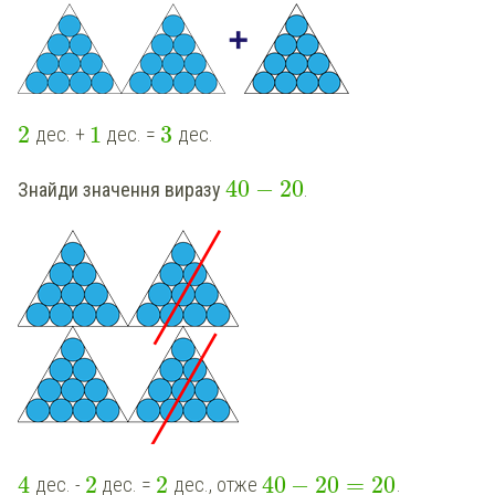
2
1
3
дес. +
дес. =
дес.
40
−
20
Знайди значення виразу
.
4
2
2
40
−
20
=
20
дес. -
дес. =
дес., отже
.