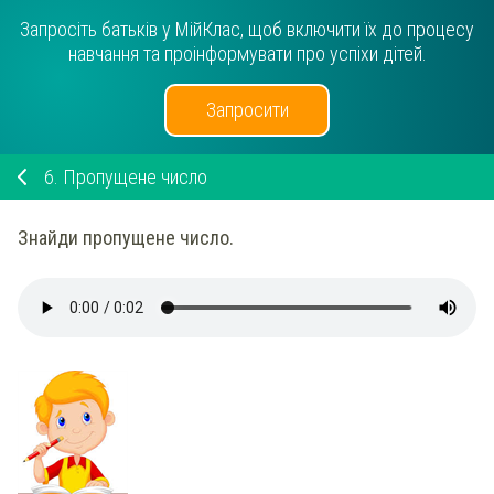
Запросіть батьків у МійКлас, щоб включити їх до процесу
навчання та проінформувати про успіхи дітей.
Запросити
6.
Пропущене число
Знайди пропущене число.