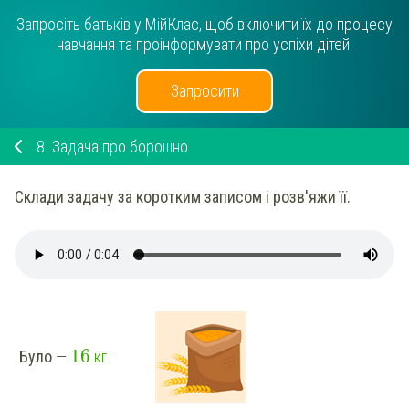
Запросіть батьків у МійКлас, щоб включити їх до процесу
навчання та проінформувати про успіхи дітей.
Запросити
8.
Задача про борошно
Склади задачу за коротким записом і розв'яжи її.
16
Було
—
кг