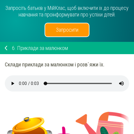
Запросіть батьків у МійКлас, щоб включити їх до процесу
навчання та проінформувати про успіхи дітей.
Запросити
6.
Приклади за малюнком
Склади приклади за малюнком і розв`яжи їх.