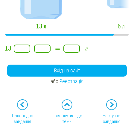
13
6
л
л
13
=
л
Вхід на сайт
або
Реєстрація
Попереднє
Повернутись до
Наступне
завдання
теми
завдання