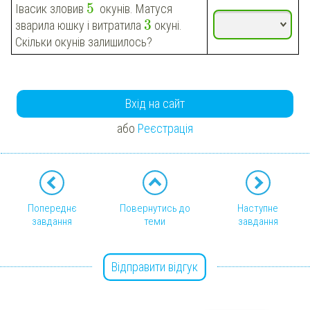
5
Івасик
зловив
окунів
. Матуся
3
зварила юшку і витратила
окуні
.
Скільки
окунів
залишилось?
Вхід на сайт
або
Реєстрація
Попереднє
Повернутись до
Наступне
завдання
теми
завдання
Відправити відгук