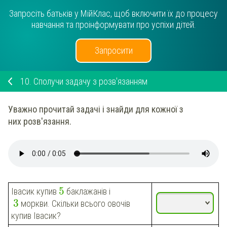
Запросіть батьків у МійКлас, щоб включити їх до процесу
навчання та проінформувати про успіхи дітей.
Запросити
10.
Сполучи задачу з розв'язанням
Уважно прочитай задачі і знайди для кожної з
них розв'язання.
5
Івасик
купив
баклажанів
і
3
моркви
. Скільки всього овочів
купив
Івасик
?