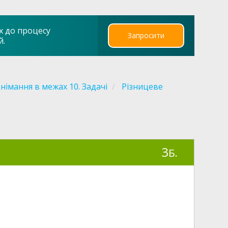
х до процесу
Запросити
й.
німання в межах 10. Задачі
Різницеве
3
Б.