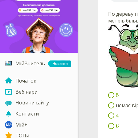
По дереву п
метрів більш
МійВчитель
Початок
Вебінари
5
Новини сайту
немає вір
Контакти
4
Мій+
6
ТОПи