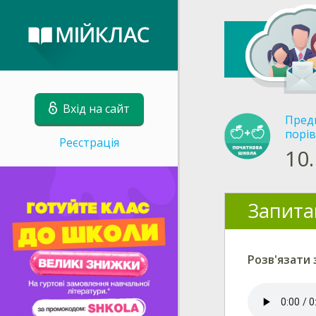
Вхід на сайт
Пред
порів
Реєстрація
10.
Запита
Розв'язати 