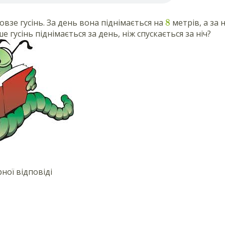
8
овзе гусінь. За день вона піднімається на
метрів, а за 
е гусінь піднімається за день, ніж спускається за ніч?
ної відповіді