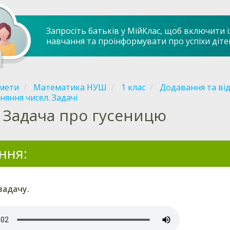
Запросіть батьків у МійКлас, щоб включити ї
навчання та проінформувати про успіхи діте
мети
Математика НУШ
1 клас
Додавання та від
няння чисел. Задачі
Задача про гусеницю
ння:
задачу.