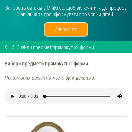
Запросіть батьків у МійКлас, щоб включити їх до процесу
навчання та проінформувати про успіхи дітей.
Запросити
6.
Знайди предмет прямокутної форми
Вибери предмети прямокутної форми.
Правильних варіантів може бути декілька.