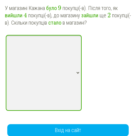
9
У магазині Кажана
було
покупці(-в). Після того, як
4
2
вийшли
покупці(-в), до магазину
зайшли
ще
покупці(-
в). Скільки покупців
стало
в магазині?
Вхід на сайт