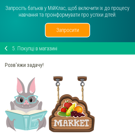
Запросіть батьків у МійКлас, щоб включити їх до процесу
навчання та проінформувати про успіхи дітей.
Запросити
5.
Покупці в магазині
Розв'яжи задачу!