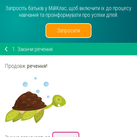
Запросіть батьків у МійКлас, щоб включити їх до процесу
навчання та проінформувати про успіхи дітей.
Запросити
1.
Закінчи речення
Продовж
речення!