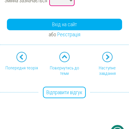
Змінна
зазначається
Вхід на сайт
або
Реєстрація
Попередня теорія
Повернутись до
Наступне
теми
завдання
Відправити відгук