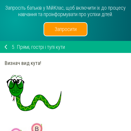
Запросіть батьків у МійКлас, щоб включити їх до процесу
навчання та проінформувати про успіхи дітей.
Запросити
5.
Прямі, гострі і тупі кути
Визнач вид кута!