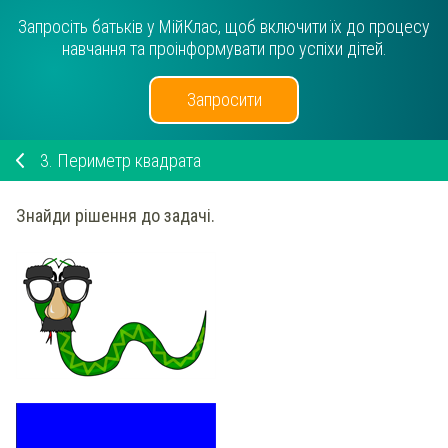
Запросіть батьків у МійКлас, щоб включити їх до процесу
навчання та проінформувати про успіхи дітей.
Запросити
3.
Периметр квадрата
Знайди
рішення до задачі.