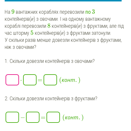
9
3
На
вантажних кораблях перевозили
по
контейнерів(
и
) з овочами. І на одному вантажному
8
кораблі перевозили
контейнерів(
и
) з фруктами, але під
5
час шторму
контейнерів(
и
) з фруктами затонули.
У скільки разів менше довезли контейнерів з фруктами,
ніж з овочами?
1. Скільки довезли контейнерів з овочами?
⋅
=
(
.
)
к
о
н
т
2. Скільки довезли контейнерів з фруктами?
−
=
(
.
)
к
о
н
т