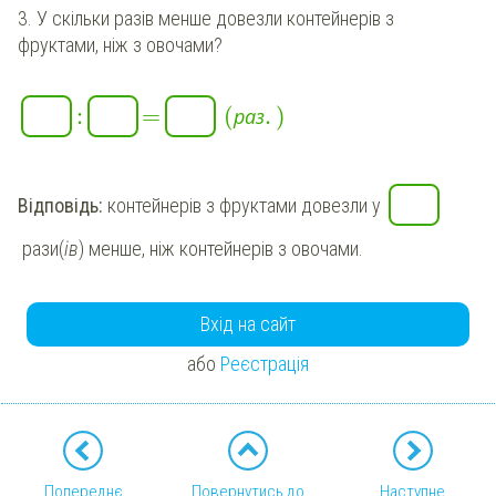
3. У скільки разів менше довезли контейнерів з
фруктами, ніж з овочами?
:
=
(
.
)
р
а
з
Відповідь:
контейнерів з фруктами довезли у
рази(
ів
) менше, ніж контейнерів з овочами.
Вхід на сайт
або
Реєстрація
Попереднє
Повернутись до
Наступне