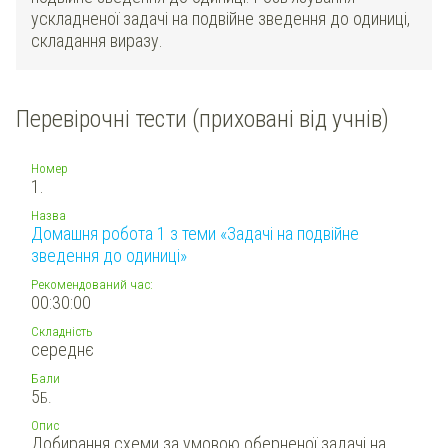
ускладненої задачі на подвійне зведення до одиниці,
складання виразу.
Перевірочні тести (приховані від учнів)
Номер
1.
Назва
Домашня робота 1 з теми «Задачі на подвійне
зведення до одиниці»
Рекомендований час:
00:30:00
Складність
середнє
Бали
5
Б.
Опис
Добирання схеми за умовою оберненої задачі на