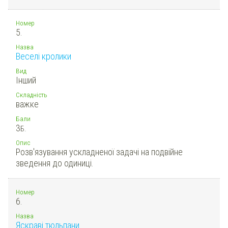
Номер
5.
Назва
Веселі кролики
Вид
Інший
Складність
важке
Бали
3
Б.
Опис
Розв'язування ускладненої задачі на подвійне
зведення до одиниці.
Номер
6.
Назва
Яскраві тюльпани