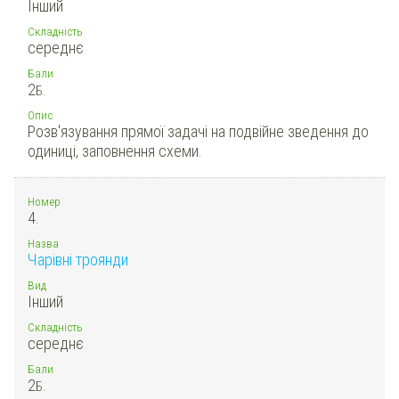
Інший
Складність
середнє
Бали
2
Б.
Опис
Розв'язування прямої задачі на подвійне зведення до
одиниці, заповнення схеми.
Номер
4.
Назва
Чарівні троянди
Вид
Інший
Складність
середнє
Бали
2
Б.