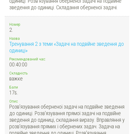
одиниці. Розв'язування оберненої задачі на подвійне
зведення до одиниці. Складання оберненої задачі.
Номер
2.
Назва
Тренування 2 з теми «Задачі на подвійне зведення до
одиниці»
Рекомендований час:
00:40:00
Складність
важке
Бали
17
Б.
Опис
Розв'язування оберненої задачі на подвійне зведення
до одиниці. Розв'язування прямої задачі на подвійне
зведення до одиниці, складання виразу. Вправляння у
розв'язування прямих і обернених задач. Задача на
подвійне зведення до одиниці. Розв'язування