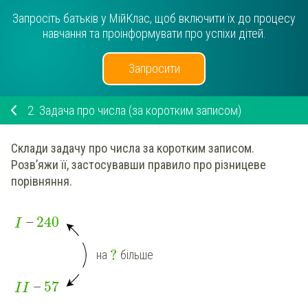
Запросіть батьків у МійКлас, щоб включити їх до процесу
навчання та проінформувати про успіхи дітей.
Запросити
2.
Задача про числа (за коротким записом)
Склади задачу про числа за коротким записом.
Розв’яжи її, застосувавши правило про різницеве
порівняння.
240
—
I
?
на
більше
57
—
I
I