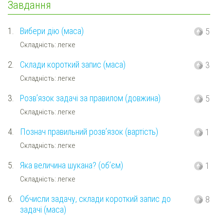
Завдання
1.
Вибери дію (маса)
5
Складність: легке
2.
Склади короткий запис (маса)
3
Складність: легке
3.
Розв’язок задачі за правилом (довжина)
5
Складність: легке
4.
Познач правильний розв’язок (вартість)
1
Складність: легке
5.
Яка величина шукана? (об’єм)
1
Складність: легке
6.
Обчисли задачу, склади короткий запис до
8
задачі (маса)