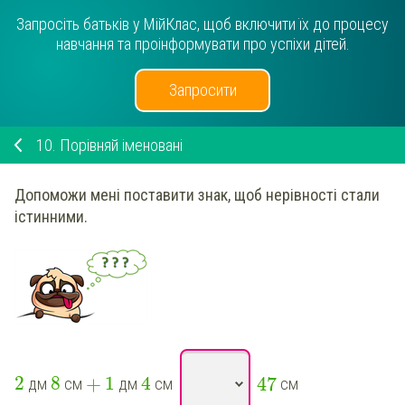
Запросіть батьків у МійКлас, щоб включити їх до процесу
навчання та проінформувати про успіхи дітей.
Запросити
10.
Порівняй іменовані
Допоможи мені поставити знак, щоб нерівності стали
істинними.
+
47
2
8
1
4
дм
см
дм
см
см