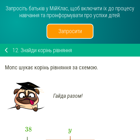
Запросіть батьків у МійКлас, щоб включити їх до процесу
навчання та проінформувати про успіхи дітей.
Запросити
12.
Знайди корінь рівняння
Мопс шукає корінь рівняння за схемою.
Гайда разом!
38
y