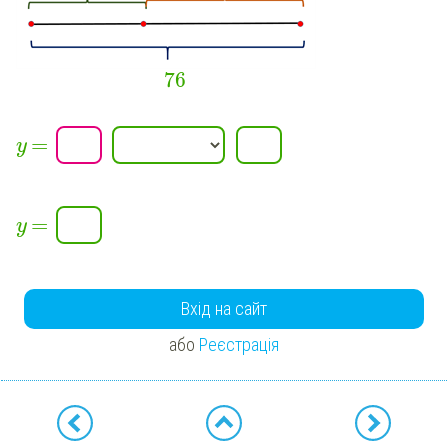
76
=
y
=
y
Вхід на сайт
або
Реєстрація