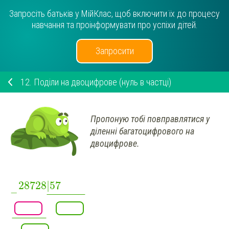
Запросіть батьків у МійКлас, щоб включити їх до процесу
навчання та проінформувати про успіхи дітей.
Запросити
12.
Поділи на двоцифрове (нуль в частці)
Пропоную тобі повправлятися у
діленні багатоцифрового на
двоцифрове.
28728
|
57
−
¯
¯
¯
¯
¯
¯
¯
¯
¯
¯
¯
¯
¯
¯
¯
¯
¯
¯
¯
¯
¯