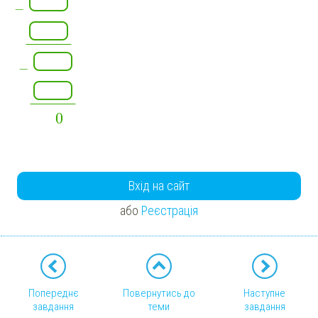
−
¯
¯
¯
¯
¯
¯
¯
¯
¯
¯
−
¯
¯
¯
¯
¯
¯
¯
¯
¯
¯
0
Вхід на сайт
або
Реєстрація
Попереднє
Повернутись до
Наступне
завдання
теми
завдання