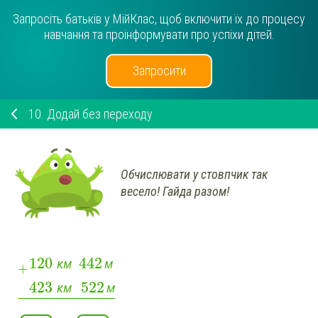
Запросіть батьків у МійКлас, щоб включити їх до процесу
навчання та проінформувати про успіхи дітей.
Запросити
10.
Додай без переходу
Обчислювати у стовпчик так
весело! Гайда разом!
120
442
км
м
+
423
522
км
м
¯
¯
¯
¯
¯
¯
¯
¯
¯
¯
¯
¯
¯
¯
¯
¯
¯
¯
¯
¯
¯