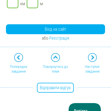
км
м
Вхід на сайт
або
Реєстрація
Попереднє
Повернутись до
Наступне
завдання
теми
завдання
Відправити відгук