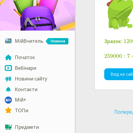
120
МійВчитель
Зразок:
259000
:
7
Початок
Вебінари
Вхід на сай
Новини сайту
Контакти
Мій+
ТОПи
Попере
Предмети