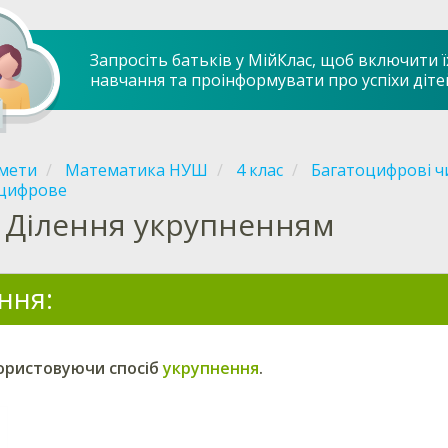
Запросіть батьків у МійКлас, щоб включити ї
навчання та проінформувати про успіхи діте
мети
Математика НУШ
4 клас
Багатоцифрові ч
цифрове
Ділення укрупненням
ння:
користовуючи спосіб
укрупнення
.