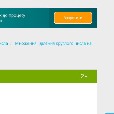
х до процесу
Запросити
й.
исла
Множення і ділення круглого числа на
2
Б.