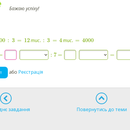
Бажаю успіху!
00
:
3
=
12
.
:
3
=
4
.
=
4000
тис
тис
=
:
7
=
=
або
Реєстрація
т
днє завдання
Повернутись до теми