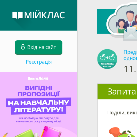
Вхід на сайт
Пред
одно
Реєстрація
11.
Запита
Поділи, ви