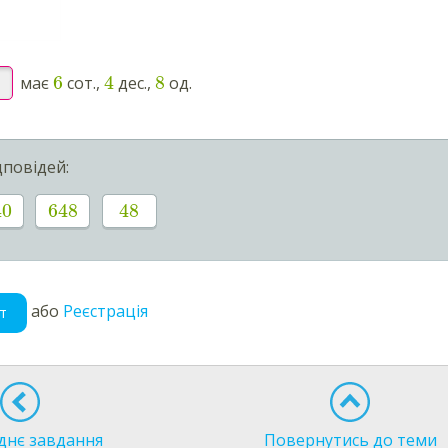
6
4
8
має
сот.,
дес.,
од.
дповідей:
40
648
48
або
Реєстрація
т
днє завдання
Повернутись до теми