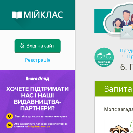
Вхід на сайт
Пред
Пр
Реєстрація
6.
Запита
Мопс загада