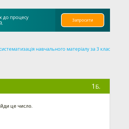
х до процесу
Запросити
й.
систематизація навчального матеріалу за 3 клас
1
Б.
айди це число.