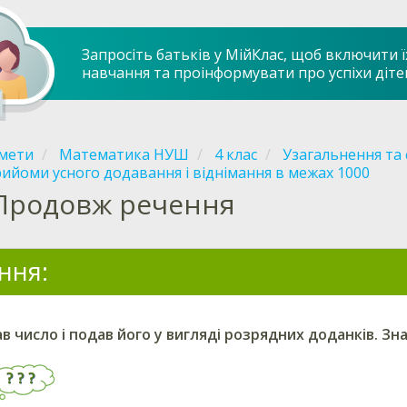
Запросіть батьків у МійКлас, щоб включити ї
навчання та проінформувати про успіхи діте
мети
Математика НУШ
4 клас
Узагальнення та 
ийоми усного додавання і віднімання в межах 1000
Продовж речення
ння:
в число і подав його у вигляді розрядних доданків. Зн