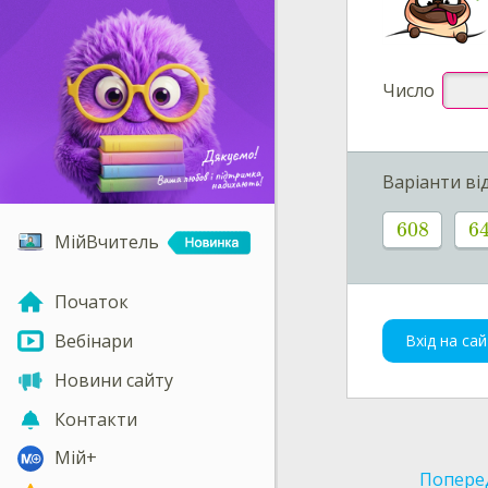
Число
Варіанти ві
608
6
МійВчитель
Початок
Вебінари
Вхід на сай
Новини сайту
Контакти
Мій+
Попере