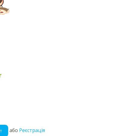
7
або
Реєстрація
т