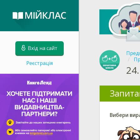
Вхід на сайт
Пред
Пр
Реєстрація
24.
Запита
Вибери вира