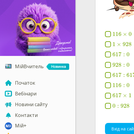
116
×
0
1
×
928
617
:
0
928
:
0
МійВчитель
617
:
61
Початок
116
:
0
Вебінари
617
×
1
Новини сайту
0
:
928
Контакти
Мій+
Вхід на сай