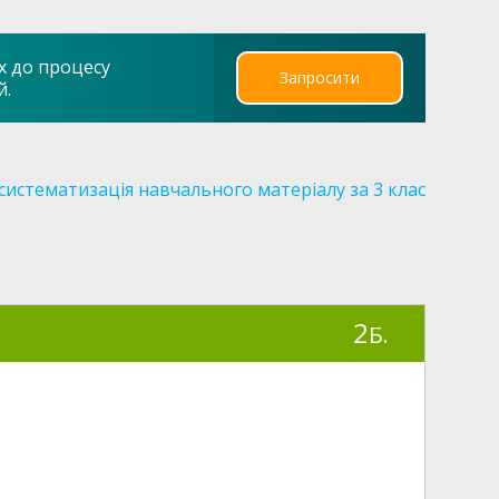
х до процесу
Запросити
й.
систематизація навчального матеріалу за 3 клас
2
Б.