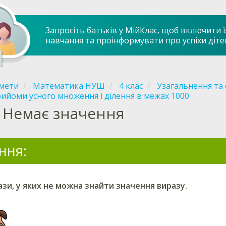
Запросіть батьків у МійКлас, щоб включити ї
навчання та проінформувати про успіхи діте
мети
Математика НУШ
4 клас
Узагальнення та 
ийоми усного множення і ділення в межах 1000
Немає значення
ння:
зи, у яких не можна знайти значення виразу.