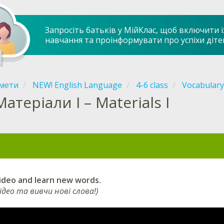
Запросіть батьків у МійКлас, щоб включити ї
навчання та проінформувати про успіхи діте
мети
NEW! English Language
4-6 class
Vocabulary
Матеріали І – Materials I
ideo and learn new words.
ідео та вивчи нові слова!)