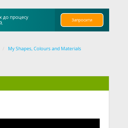
х до процесу
Запросити
й.
My Shapes, Colours and Materials