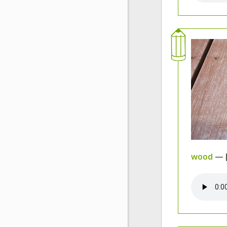
wood
— 