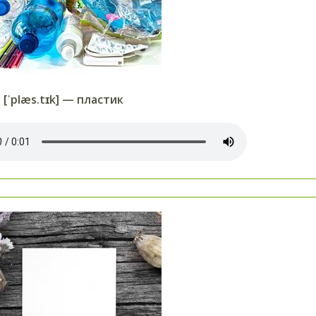
 [ˈplæs.tɪk] — пластик