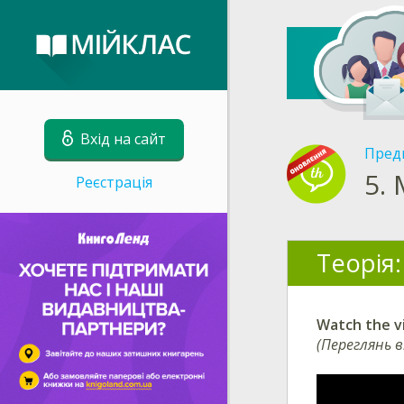
Вхід на сайт
Пред
5.
Реєстрація
Теорія:
Watch the v
(Переглянь в