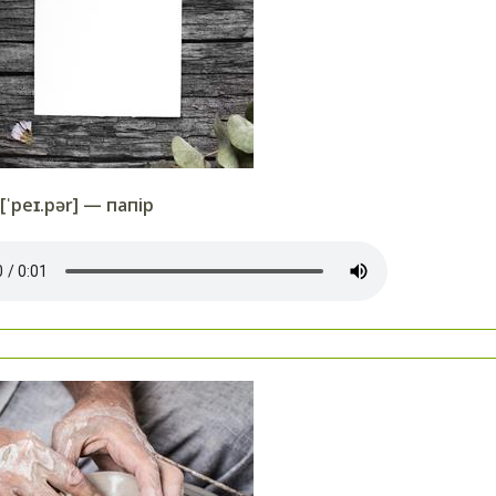
[ˈpeɪ.pər] — папір