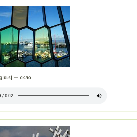
ɡlɑːs] — скло