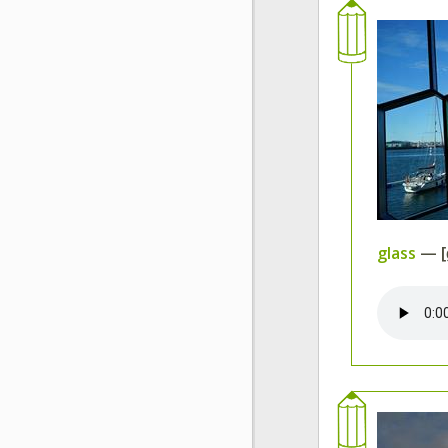
glass
— [