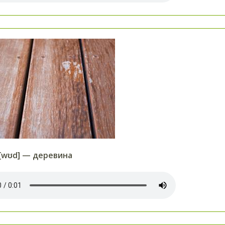
[wʊd] — деревина