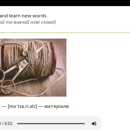
 and learn
new words.
ай та вивчай нові слова!)
s
— [məˈtɪə.ri.əlz] — матеріали