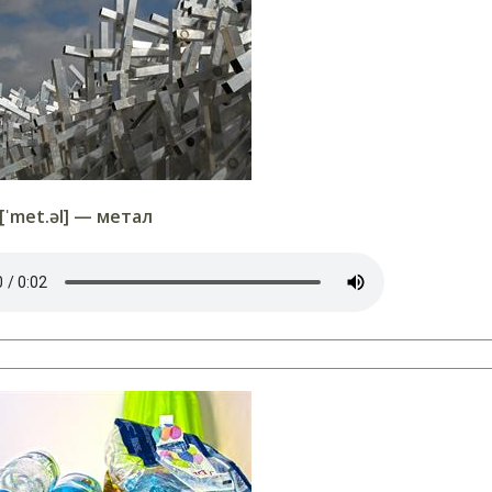
[ˈmet.əl] — метал