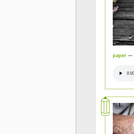
paper
— 