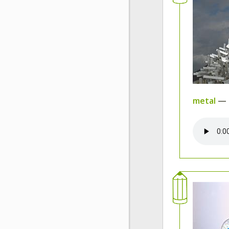
metal
—