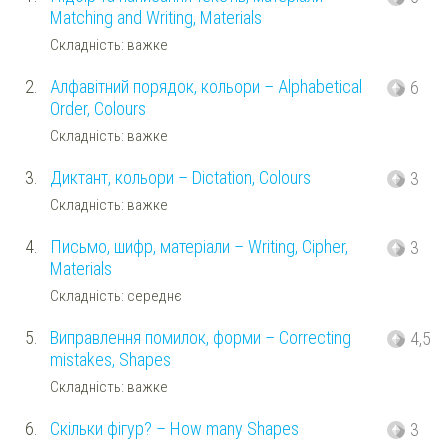
Matching and Writing, Materials
Складність: важке
2.
Алфавітний порядок, кольори – Alphabetical
6
Order, Colours
Складність: важке
3.
Диктант, кольори – Dictation, Colours
3
Складність: важке
4.
Письмо, шифр, матеріали – Writing, Cipher,
3
Materials
Складність: середнє
5.
Виправлення помилок, форми – Correcting
4,5
mistakes, Shapes
Складність: важке
6.
Скільки фігур? – How many Shapes
3