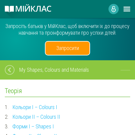
Запросіть батьків у МійКлас, щоб включити їх до процесу
навчання та проінформувати про успіхи дітей.
Запросити
My Shapes, Colours and Materials
Теорія
1.
Кольори І – Colours I
2.
Кольори ІІ – Colours II
3.
Форми І – Shapes I