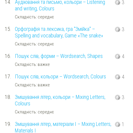
14.
Аудіювання та письмо, кольори – Listening
3
and writing, Colours
Складність: середнє
15.
Орфографія та лексика, гра "Змійка" –
3
Spelling and vocabulary, Game «The snake»
Складність: середнє
16.
Пошук слів, форми – Wordsearch, Shapes
4
Складність: важке
17.
Пошук слів, кольори – Wordsearch, Colours
4
Складність: важке
18.
Змішування літер, кольори – Mixing Letters,
3
Colours
Складність: середнє
19.
Змішування літер, матеріали І – Mixing Letters,
1
Materials I