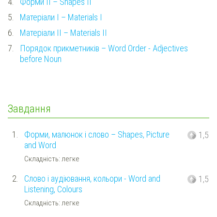
4.
Форми ІІ – Shapes II
5.
Матеріали І – Materials I
6.
Матеріали ІІ – Materials II
7.
Порядок прикметників – Word Order - Adjectives
before Noun
Завдання
1.
Форми, малюнок і слово – Shapes, Picture
1,5
and Word
Складність: легке
2.
Слово і аудіювання, кольори - Word and
1,5
Listening, Colours
Складність: легке