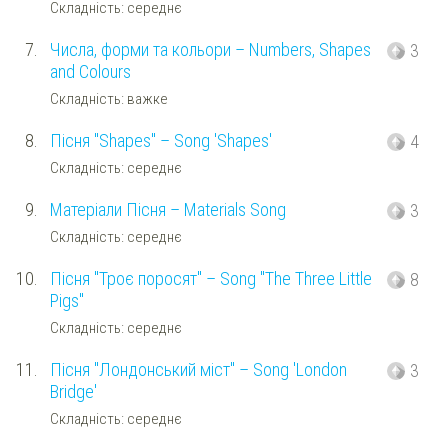
Складність: середнє
7.
Числа, форми та кольори – Numbers, Shapes
3
and Colours
Складність: важке
8.
Пісня "Shapes" – Song 'Shapes'
4
Складність: середнє
9.
Матеріали Пісня – Materials Song
3
Складність: середнє
10.
Пісня "Троє поросят" – Song "The Three Little
8
Pigs"
Складність: середнє
11.
Пісня "Лондонський міст" – Song 'London
3
Bridge'
Складність: середнє