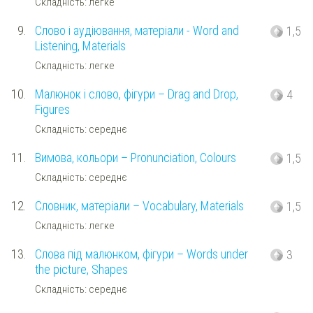
Складність: легке
9.
Слово і аудіювання, матеріали - Word and
1,5
Listening, Materials
Складність: легке
10.
Малюнок і слово, фігури – Drag and Drop,
4
Figures
Складність: середнє
11.
Вимова, кольори – Pronunciation, Colours
1,5
Складність: середнє
12.
Словник, матеріали – Vocabulary, Materials
1,5
Складність: легке
13.
Слова під малюнком, фігури – Words under
3
the picture, Shapes
Складність: середнє