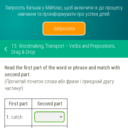
Запросіть батьків у МійКлас, щоб включити їх до процесу
навчання та проінформувати про успіхи дітей.
Запросити
15.
Wordmaking, Transport – Verbs and Prepositions,
Drag & Drop
Read the first part of the word or phrase and match with
second part.
(Прочитай початок слова або фрази і приєднай другу
частину!)
First part
Second part
1.
catch