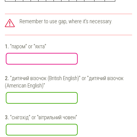
Remember to use gap, where it's necessary.
1.
"
паром
" or "
яхта
"
2.
"
дитячий візочок (British English)
" or "
дитячий візочок
(American English)
"
3.
"
снігохід
" or "
вітрильний човен
"