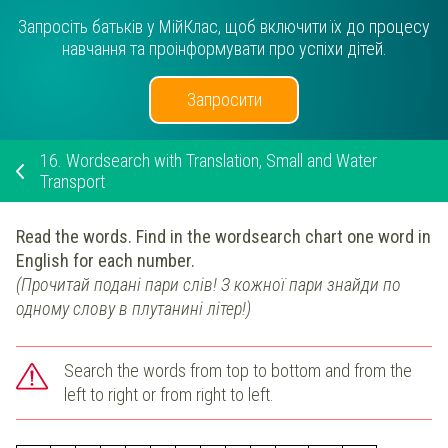
Запросіть батьків у МійКлас, щоб включити їх до процесу
навчання та проінформувати про успіхи дітей.
Запросити
16.
Wordsearch with Translation, Small and Water
Transport
Read the words. Find in the wordsearch chart one word in
English for each number.
(Прочитай подані пари слів! З кожної пари знайди по
одному слову в плутанині літер!)
Search the words from top to bottom and from the
left to right or from right to left.