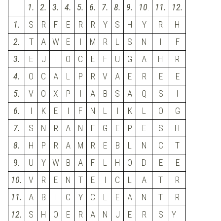
1.
2.
3.
4.
5.
6.
7.
8.
9.
10
.
11.
12.
1.
S
R
F
E
R
R
Y
S
H
Y
R
H
2.
T
A
W
E
I
M
R
L
S
N
I
F
3.
E
J
I
O
C
E
F
U
G
A
H
R
4.
O
C
A
L
P
R
V
A
E
R
E
E
5.
V
O
X
P
I
A
B
S
A
Q
S
I
6.
I
K
E
I
F
N
L
I
K
L
O
G
7.
S
N
R
A
N
F
G
E
P
E
S
H
8.
H
P
R
A
M
R
E
B
L
N
C
T
9.
U
Y
W
B
A
F
L
H
O
D
E
E
10.
V
R
E
N
T
E
I
C
L
A
T
R
11.
A
B
I
C
Y
C
L
E
A
N
T
R
12.
S
H
O
E
R
A
N
J
E
R
S
Y