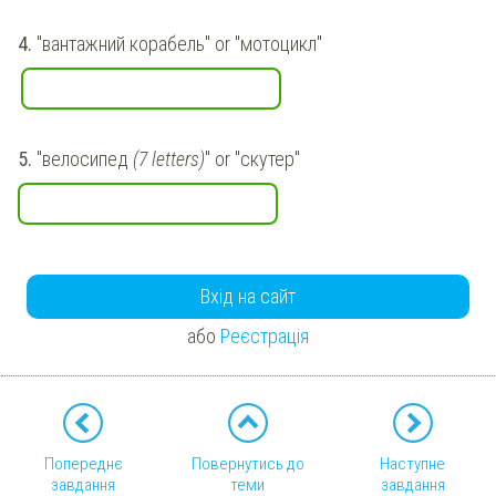
4.
"
вантажний корабель
" or "
мотоцикл
"
5.
"
велосипед
(7 letters)
" or "
скутер
"
Вхід на сайт
або
Реєстрація
Попереднє
Повернутись до
Наступне
завдання
теми
завдання