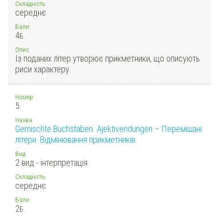
Складність
середнє
Бали
4
Б.
Опис
Із поданих літер утворює прикметники, що описують
риси характеру.
Номер
5.
Назва
Gemischte Buchstaben. Ajektivendungen – Перемішані
літери. Відмінювання прикметників
Вид
2 вид - інтерпретація
Складність
середнє
Бали
2
Б.