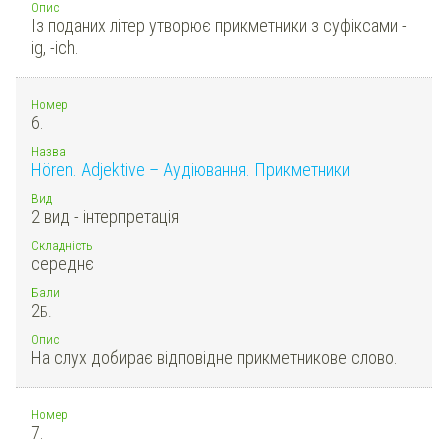
Опис
Із поданих літер утворює прикметники з суфіксами -
ig, -ich.
Номер
6.
Назва
Hören. Adjektive – Аудіювання. Прикметники
Вид
2 вид - інтерпретація
Складність
середнє
Бали
2
Б.
Опис
На слух добирає відповідне прикметникове слово.
Номер
7.