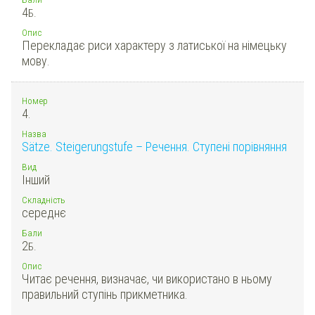
4
Б.
Опис
Перекладає риси характеру з латиської на німецьку
мову.
Номер
4.
Назва
Sätze. Steigerungstufe – Речення. Ступені порівняння
Вид
Інший
Складність
середнє
Бали
2
Б.
Опис
Читає речення, визначає, чи використано в ньому
правильний ступінь прикметника.