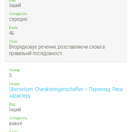
Інший
Складність
середнє
Бали
4
Б.
Опис
Впорядковує речення, розставляючи слова в
правильній послідовності.
Номер
3.
Назва
Übersetzen. Charaktereigenschaften – Переклад. Риси
характеру
Вид
Інший
Складність
важке
Бали