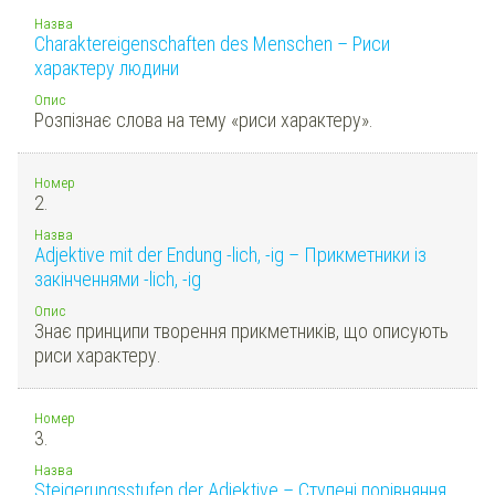
Назва
Charaktereigenschaften des Menschen – Риси
характеру людини
Опис
Розпізнає слова на тему «риси характеру».
Номер
2.
Назва
Adjektive mit der Endung -lich, -ig – Прикметники із
закінченнями -lich, -ig
Опис
Знає принципи творення прикметників, що описують
риси характеру.
Номер
3.
Назва
Steigerungsstufen der Adjektive – Ступені порівняння