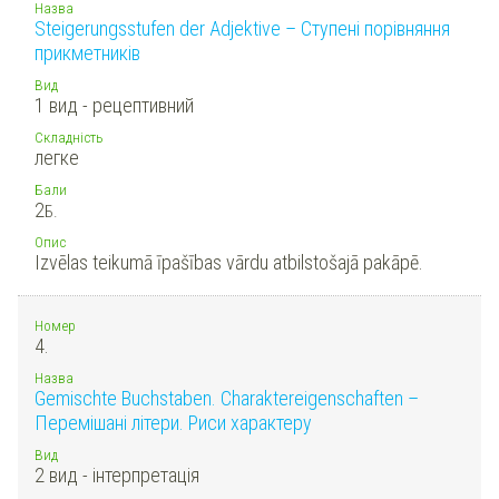
Назва
Steigerungsstufen der Adjektive – Ступені порівняння
прикметників
Вид
1 вид - рецептивний
Складність
легке
Бали
2
Б.
Опис
Izvēlas teikumā īpašības vārdu atbilstošajā pakāpē.
Номер
4.
Назва
Gemischte Buchstaben. Charaktereigenschaften –
Перемішані літери. Риси характеру
Вид
2 вид - інтерпретація