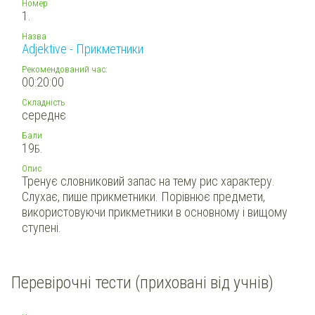
Номер
1.
Назва
Adjektive - Прикметники
Рекомендований час:
00:20:00
Складність
середнє
Бали
19
Б.
Опис
Тренує словниковий запас на тему рис характеру.
Слухає, пише прикметники. Порівнює предмети,
використовуючи прикметники в основному і вищому
ступені.
Перевірочні тести (приховані від учнів)