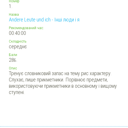
Номер
1.
Назва
Andere Leute und ich - Інші люди і я
Рекомендований час:
00:40:00
Складність
середнє
Бали
28
Б.
Опис
Тренує словниковий запас на тему рис характеру.
Слухає, пише прикметники. Порівнює предмети,
використовуючи прикметники в основному і вищому
ступені.