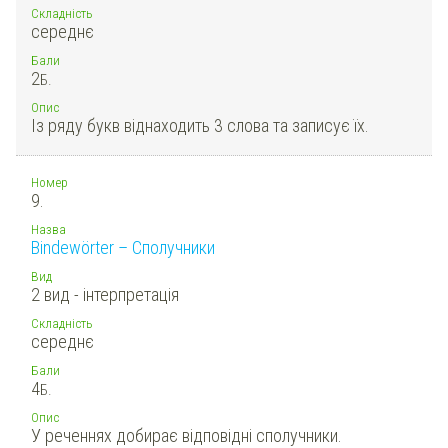
Складність
середнє
Бали
2
Б.
Опис
Із ряду букв віднаходить 3 слова та записує їх.
Номер
9.
Назва
Bindewörter – Сполучники
Вид
2 вид - інтерпретація
Складність
середнє
Бали
4
Б.
Опис
У реченнях добирає відповідні сполучники.