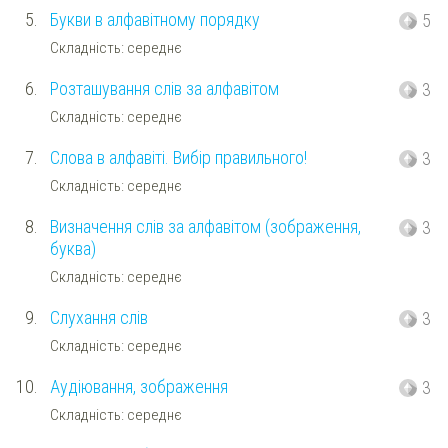
5.
Букви в алфавітному порядку
5
Складність: середнє
6.
Розташування слів за алфавітом
3
Складність: середнє
7.
Слова в алфавіті. Вибір правильного!
3
Складність: середнє
8.
Визначення слів за алфавітом (зображення,
3
буква)
Складність: середнє
9.
Слухання слів
3
Складність: середнє
10.
Аудіювання, зображення
3
Складність: середнє