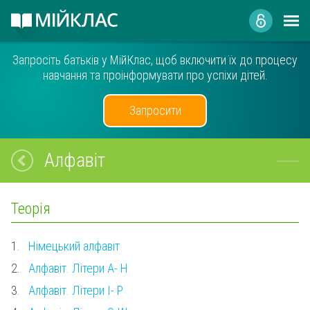
Запросіть батьків у МійКлас, щоб включити їх до процесу
навчання та проінформувати про успіхи дітей.
Запросити
Алфавіт
Теорія
1.
Німецький алфавіт
2.
Алфавіт. Літери A- H
3.
Алфавіт. Літери I- P