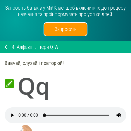
Запросіть батьків у МійКлас, щоб включити їх до процесу
навчання та проінформувати про успіхи дітей.
Запросити
4.
Алфавіт. Літери Q-W
Вивчай, слухай і повторюй!