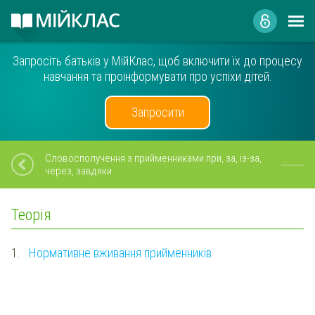
Запросіть батьків у МійКлас, щоб включити їх до процесу
навчання та проінформувати про успіхи дітей.
Запросити
Словосполучення з прийменниками при, за, із-за,
через, завдяки
Теорія
1.
Нормативне вживання прийменників