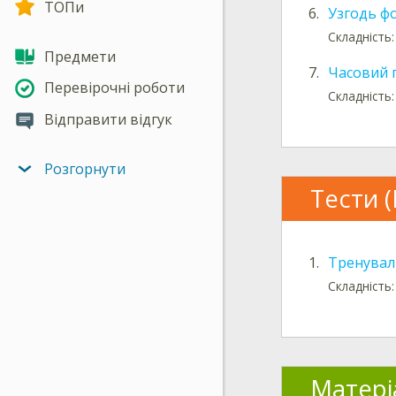
ТОПи
6.
Узгодь ф
Складність:
Предмети
7.
Часовий 
Перевірочні роботи
Складність:
Відправити відгук
Розгорнути
Тести (
1.
Тренуваль
Складність:
Матері