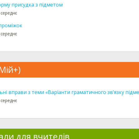
орму присудка з підметом
 середнє
проміжок
 середнє
Мій+)
ні вправи з теми «Варіанти граматичного зв’язку підме
 середнє
али для вчителів