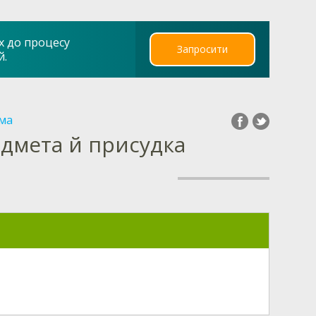
х до процесу
Запросити
й.
ма
ідмета й присудка