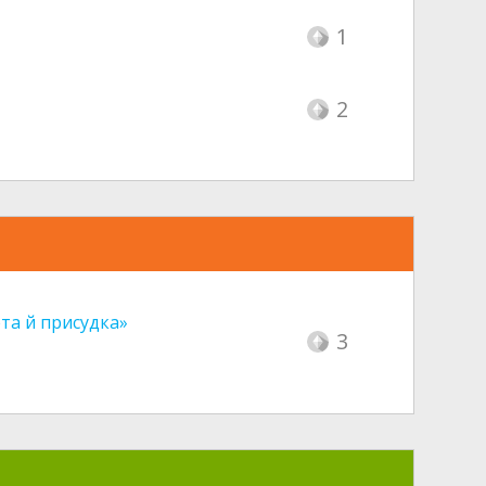
1
2
та й присудка»
3