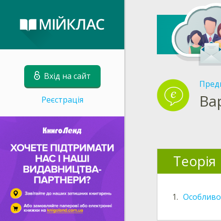
Вхід на сайт
Пред
Ва
Реєстрація
Теорія
1.
Особливо