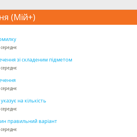
ня (Мій+)
омилку
 середнє
ечення зі складеним підметом
 середнє
ечення
 середнє
указує на кількість
 середнє
дин правильний варіант
 середнє