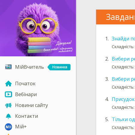
Завдан
1.
Знайди п
Складність:
2.
Вибери р
МійВчитель
Складність:
3.
Вибери р
Початок
Складність:
Вебінари
4.
Присудок 
Новини сайту
Складність:
Контакти
5.
Тільки о
Мій+
Складність: