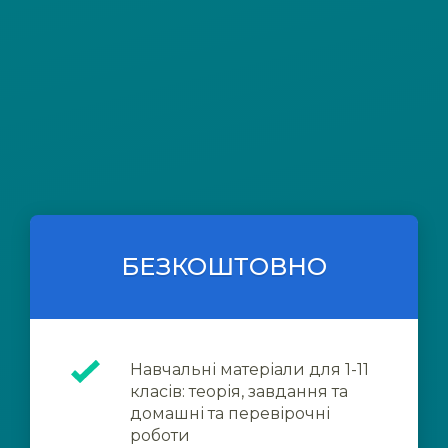
БЕЗКОШТОВНО
Навчальні матеріали для 1-11
класів: теорія, завдання та
домашні та перевірочні
роботи