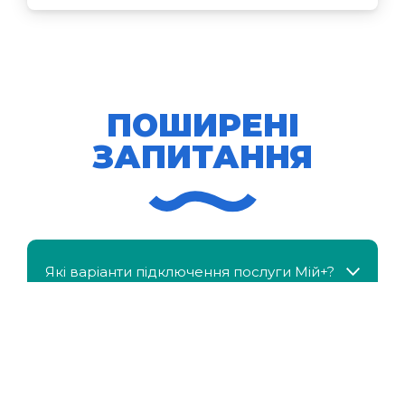
ПОШИРЕНІ
ЗАПИТАННЯ
Які варіанти підключення послуги Мій+?
МійКлас доступний безкоштовно?
Чи можна отримати знижку, якщо в сім'ї