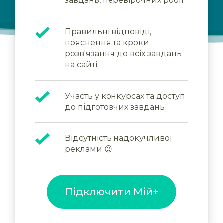
завдань, перевірочних робіт
Правильні відповіді,
пояснення та кроки
розв'язання до всіх завдань
на сайті
Участь у конкурсах та доступ
до підготовчих завдань
Відсутність надокучливої
реклами 😉
Підключити Мій+