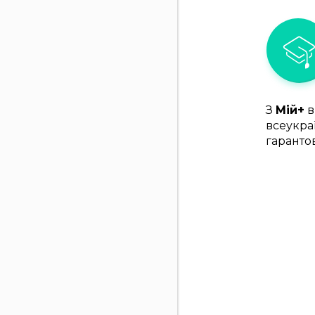
З
Мій+
в
всеукра
гаранто