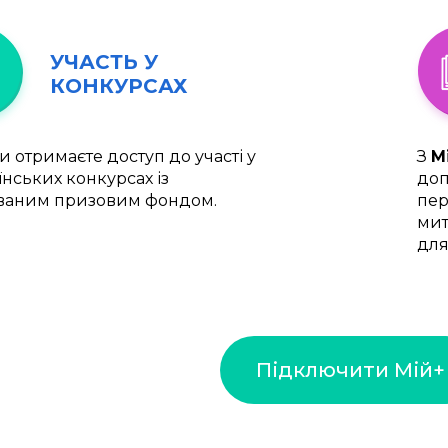
УЧАСТЬ У
КОНКУРСАХ
и отримаєте доступ до участі у
З
М
їнських конкурсах із
доп
ваним призовим фондом.
пер
мит
для
Підключити Мій+