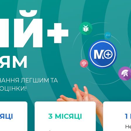
ІЙ+
НЯМ
ЧАННЯ ЛЕГШИМ ТА
ОЦІНКИ!
СЯЦІ
3 МІСЯЦІ
1
Н