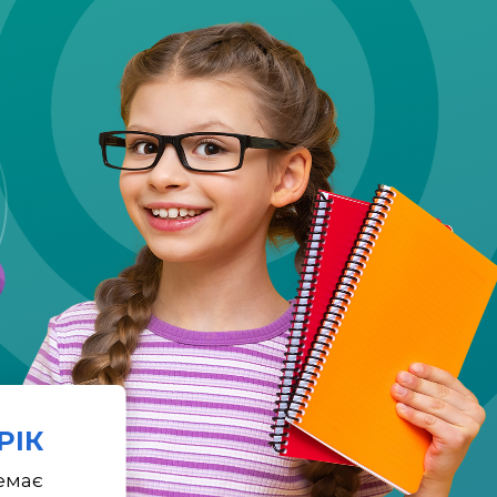
 РІК
емає