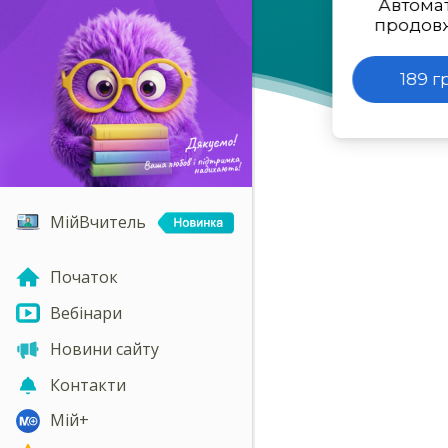
Автома
продов
189 г
МійВчитель
Початок
Вебінари
Новини сайту
Контакти
Мій+