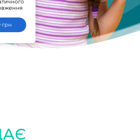
атичного
овження
 грн
ДАЄ