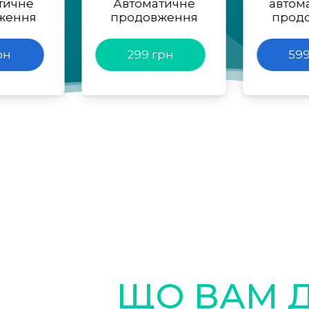
тичне
Автоматичне
автом
ження
продовження
прод
рн
299 грн
599
ЩО ВАМ 