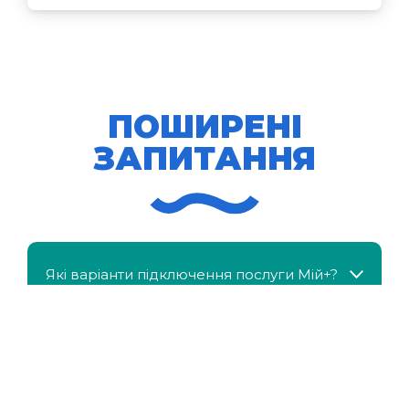
ПОШИРЕНІ
ЗАПИТАННЯ
Які варіанти підключення послуги Мій+?
МійКлас доступний безкоштовно?
Чи можна отримати знижку, якщо в сім'ї