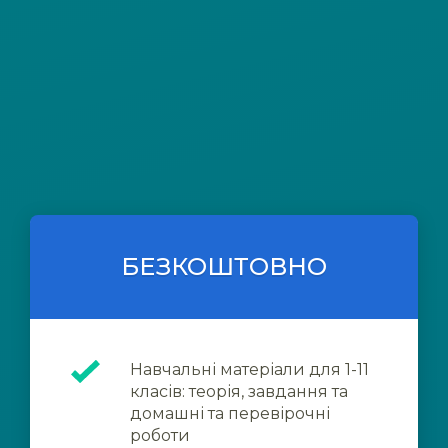
БЕЗКОШТОВНО
Навчальні матеріали для 1-11
класів: теорія, завдання та
домашні та перевірочні
роботи