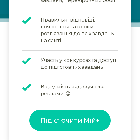
завдань, перевірочних робіт
Правильні відповіді,
пояснення та кроки
розв'язання до всіх завдань
на сайті
Участь у конкурсах та доступ
до підготовчих завдань
Відсутність надокучливої
реклами 😉
Підключити Мій+