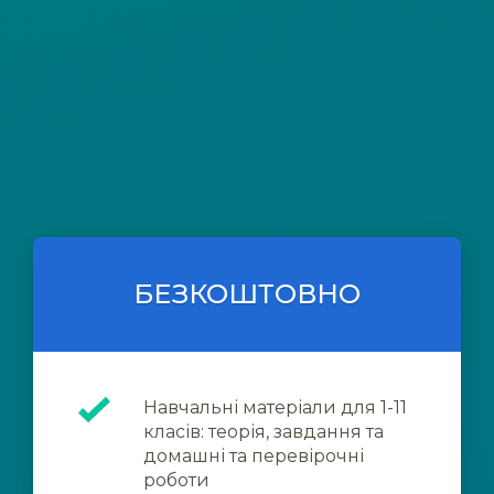
БЕЗКОШТОВНО
Навчальні матеріали для 1-11
класів: теорія, завдання та
домашні та перевірочні
роботи