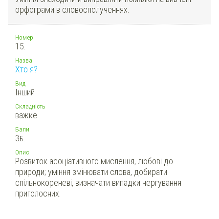
орфограми в словосполученнях.
Номер
15.
Назва
Хто я?
Вид
Інший
Складність
важке
Бали
3
Б.
Опис
Розвиток асоціативного мислення, любові до
природи; уміння змінювати слова, добирати
спільнокореневі, визначати випадки чергування
приголосних.