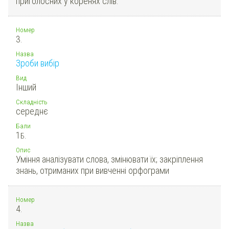
приголосних у коренях слів.
Номер
3.
Назва
Зроби вибір
Вид
Інший
Складність
середнє
Бали
1
Б.
Опис
Уміння аналізувати слова, змінювати їх; закріплення
знань, отриманих при вивченні орфограми
Номер
4.
Назва