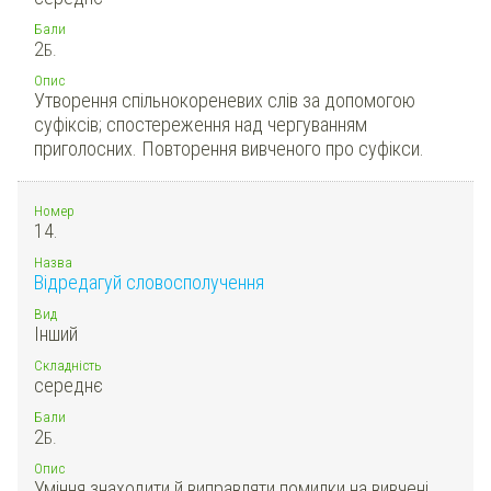
Бали
2
Б.
Опис
Утворення спільнокореневих слів за допомогою
суфіксів; спостереження над чергуванням
приголосних. Повторення вивченого про суфікси.
Номер
14.
Назва
Відредагуй словосполучення
Вид
Інший
Складність
середнє
Бали
2
Б.
Опис
Уміння знаходити й виправляти помилки на вивчені