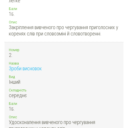
легке
Бали
1
Б.
Опис
Закріплення вивченого про чергування приголосних у
коренях слів при словозміні й словотворенні.
Номер
2.
Назва
Зроби висновок
Вид
Інший
Складність
середнє
Бали
1
Б.
Опис
Удосконалення вивченого про чергування