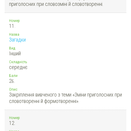
приголосних при словозміні й словотворенні.
Номер
11.
Назва
Загадки
Вид
Інший
Складність
середнє
Бали
2
Б.
Опис
Закріплення вивченого з теми «Зміни приголосних при
словотворенні й формотворенні».
Номер
12.