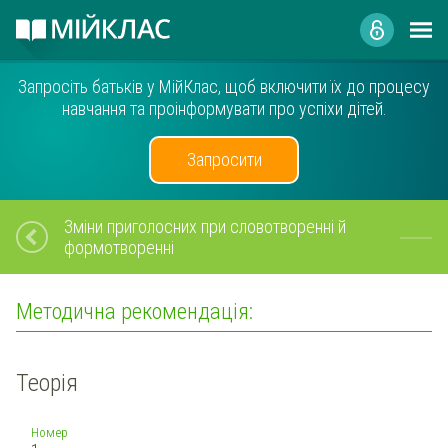
Запросіть батьків у МійКлас, щоб включити їх до процесу
навчання та проінформувати про успіхи дітей.
Запросити
Зміни приголосних при словотворенні й
формотворенні
Методична рекомендація:
Теорія
Номер