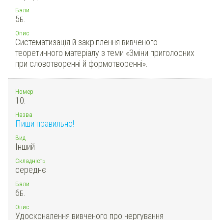
Бали
5
Б.
Опис
Систематизація й закріплення вивченого
теоретичного матеріалу з теми «Зміни приголосних
при словотворенні й формотворенні».
Номер
10.
Назва
Пиши правильно!
Вид
Інший
Складність
середнє
Бали
6
Б.
Опис
Удосконалення вивченого про чергування