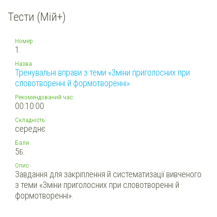
Тести (Мій+)
Номер
1.
Назва
Тренувальні вправи з теми «Зміни приголосних при
словотворенні й формотворенні»
Рекомендований час:
00:10:00
Складність
середнє
Бали
5
Б.
Опис
Завдання для закріплення й систематизації вивченого
з теми «Зміни приголосних при словотворенні й
формотворенні».