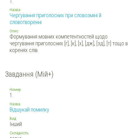
1.
Назва
Чергування приголосних при словозміні й
словотворенні
Опис
Формування мовних компетентностей щодо
чергування приголосних [г], [к], [х], [дж], [зд], [т] тощо в
коренях слів.
Завдання (Мій+)
Номер
1.
Назва
Відшукай помилку
Вид
Інший
Складність