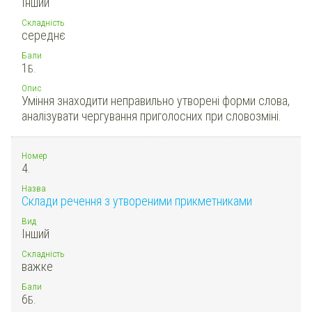
Інший
Складність
середнє
Бали
1
Б.
Опис
Уміння знаходити неправильно утворені форми слова,
аналізувати чергування приголосних при словозміні.
Номер
4.
Назва
Склади речення з утвореними прикметниками
Вид
Інший
Складність
важке
Бали
6
Б.