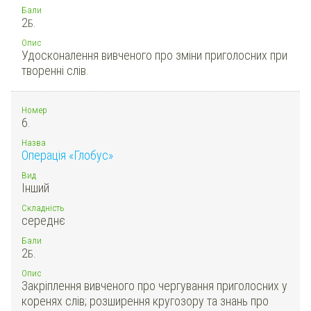
Бали
2
Б.
Опис
Удосконалення вивченого про зміни приголосних при
творенні слів.
Номер
6.
Назва
Операція «Глобус»
Вид
Інший
Складність
середнє
Бали
2
Б.
Опис
Закріплення вивченого про чергування приголосних у
коренях слів; розширення кругозору та знань про