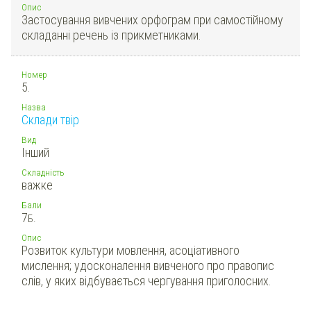
Опис
Застосування вивчених орфограм при самостійному
складанні речень із прикметниками.
Номер
5.
Назва
Склади твір
Вид
Інший
Складність
важке
Бали
7
Б.
Опис
Розвиток культури мовлення, асоціативного
мислення; удосконалення вивченого про правопис
слів, у яких відбувається чергування приголосних.