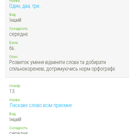
Назва
Один, два, три...
Вид
Інший
Складність
середнє
Бали
6
Б.
Опис
Розвиток уміння відміняти слова та добирати
спільнокореневі, дотримуючись норм орфографії.
Номер
13.
Назва
Ласкаве слово всім приємне
Вид
Інший
Складність
середнє