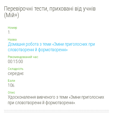
Перевірочні тести, приховані від учнів
(Мій+)
Номер
1.
Назва
Домашня робота з теми «Зміни приголосних при
словотворенні й формотворенні»
Рекомендований час:
00:15:00
Складність
середнє
Бали
10
Б.
Опис
Удосконалення вивченого з теми «Зміни приголосних
при словотворенні й формотворенні».