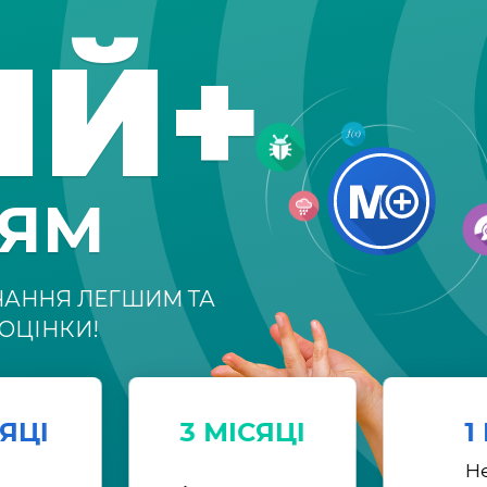
ІЙ+
НЯМ
ЧАННЯ ЛЕГШИМ ТА
ОЦІНКИ!
СЯЦІ
3 МІСЯЦІ
1
Н