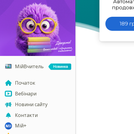
Автома
продов
189 г
МійВчитель
Початок
Вебінари
Новини сайту
Контакти
Мій+