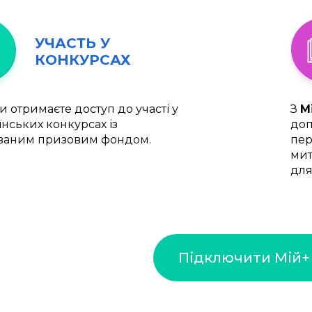
УЧАСТЬ У
КОНКУРСАХ
и отримаєте доступ до участі у
З
М
їнських конкурсах із
доп
ваним призовим фондом.
пер
мит
для
Підключити Мій+