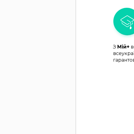
З
Мій+
в
всеукра
гаранто