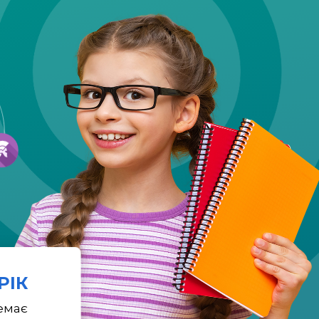
 РІК
емає