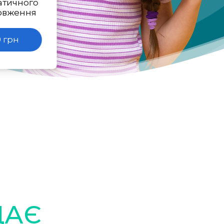
атичного
овження
 грн
ДАЄ