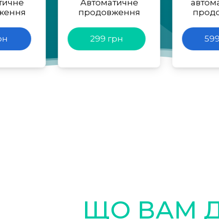
тичне
Автоматичне
автом
ження
продовження
прод
рн
299 грн
599
ЩО ВАМ 